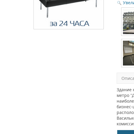
Увел
Опис
Здание 
метро "
наиболе
бизнес-
располо
Васильк
комисси