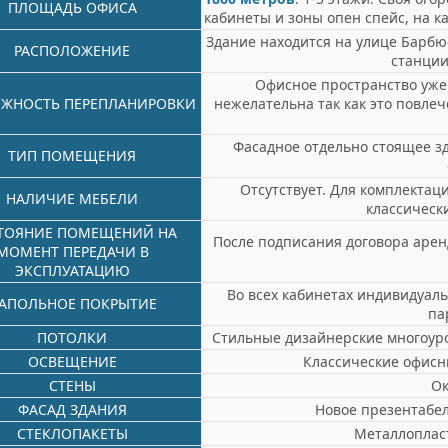
ПЛОЩАДЬ ОФИСА
кабинеты и зоны опен спейс, на к
Здание находится на улице Барбю
РАСПОЛОЖЕНИЕ
станции
Офисное пространство уже
ЖНОСТЬ ПЕРЕПЛАНИРОВКИ
нежелательна так как это повле
Фасадное отдельно стоящее зд
ТИП ПОМЕЩЕНИЯ
Отсутствует. Для комплекта
НАЛИЧИЕ МЕБЕЛИ
классическ
ТОЯНИЕ ПОМЕЩЕНИЙ НА
После подписания договора арен
МОМЕНТ ПЕРЕДАЧИ В
ЭКСПЛУАТАЦИЮ
Во всех кабинетах индивидуаль
АПОЛЬНОЕ ПОКРЫТИЕ
па
ПОТОЛКИ
Стильные дизайнерские многоуро
ОСВЕЩЕНИЕ
Классические офисн
СТЕНЫ
Ок
ФАСАД ЗДАНИЯ
Новое презентабел
СТЕКЛОПАКЕТЫ
Металлоплас