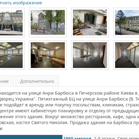
ичить изображение
ание
Дополнительно
находится на улице Анри Барбюса в Печерском районе Киева в 
Дворец Украина". Пятиэтажный БЦ на улице Анри Барбюса (В. Т
е подойдет в аренду или покупку посольствам, клиникам, стра
центре имеют кабинетную планировку и отделку от предыдущих
жение этого здания. Вокруг множество ресторанов, кафе, одна 
овская, костел Святого Николая. Продажа здания на Барбюса пр
и
1860 метров
. 1-5 этажи. Своя ого