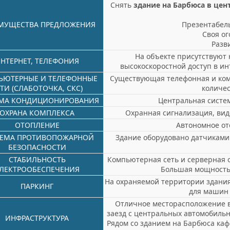
Снять
здание на Барбюса в цен
МУЩЕСТВА ПРЕДЛОЖЕНИЯ
Презентабель
Своя о
Разв
На объекте присутствуют
НТЕРНЕТ, ТЕЛЕФОНИЯ
высокоскоростной доступ в ин
ЬЮТЕРНЫЕ И ТЕЛЕФОННЫЕ
Существующая телефонная и ком
ТИ (СЛАБОТОЧКА, СКС)
количес
МА КОНДИЦИОНИРОВАНИЯ
Центральная систе
ОХРАНА КОМПЛЕКСА
Охранная сигнализация, вид
ОТОПЛЕНИЕ
Автономное от
ТЕМА ПРОТИВОПОЖАРНОЙ
Здание оборудовано датчиками
БЕЗОПАСНОСТИ
СТАБИЛЬНОСТЬ
Компьютерная сеть и серверная 
ЛЕКТРООБЕСПЕЧЕНИЯ
Большая мощность э
На охраняемой территории здания
ПАРКИНГ
для машин 
Отличное месторасположение в
заезд с центральных автомобильн
ИНФРАСТРУКТУРА
Рядом со зданием на Барбюса каф