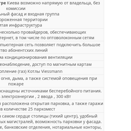
тре
Киева возможно напрямую от владельца, без
комиссии
ный фасад и входная группа
гороженная территории
итая инфраструктура
 несколько провайдеров, обеспечивающих
тернет, в том числе по оптоволоконным сетям
пьютерная сеть позволяет подключить большое
тво абонентских линий
ма кондиционирования вентиляции
еонаблюдение, доступ по магнитным картам
опление (газ) Котлы Viessmann
 огня, дыма, а также системой оповещения при
пожаре
оснащены источниками бесперебойного питания.
лектроэнергии , 2 ввода , 300 кВт
 расположена открытая парковка, а также гаражи
в количестве 25 паркомест
 самом сердце столицы (тихий центр), удобный
ых магистралей, возможность парковки у фасада.
е, банковские отделения, нотариальные конторы,