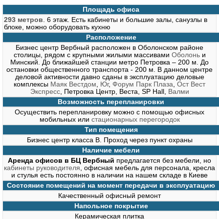
Площадь офиса
293 метров
. 6 этаж. Есть кабинеты и большие залы, санузлы в
блоке, можно оборудовать кухню
Расположение
Бизнес центр Вербный расположен в Оболонском районе
столицы, рядом с крупными жилыми массивами
Оболонь
и
Минский. До ближайшей станции метро Петровка – 200 м. До
остановки общественного транспорта - 200 м. В данном центре
деловой активности давно сданы в эксплуатацию деловые
комплексы
Маяк Вестдом
,
Юг
,
Форум Парк Плаза
,
Ост Вест
Экспресс
, Петровка Центр, Веста, SP Hall,
Валми
Возможность перепланировки
Осуществить перепланировку можно с помощью офисных
мобильных или
стационарных перегородок
Тип помещения
Бизнес центр класса В. Проход через пункт охраны
Наличие мебели
Аренда офисов в БЦ Вербный
предлагается без мебели, но
кабинеты руководителя
, офисная мебель для персонала, кресла
и стулья есть постоянно в наличии на нашем складе в Киеве
Состояние помещений на момент передачи в эксплуатацию
Качественный офисный ремонт
Напольное покрытие
Керамическая плитка