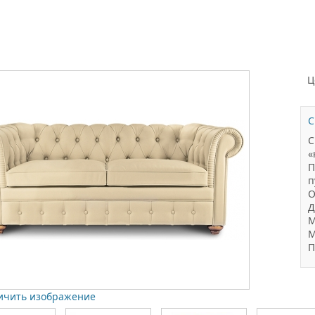
Н
Ц
С
С
«
П
п
О
Д
М
М
П
ичить изображение