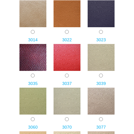
3014
3022
3023
3035
3037
3039
3060
3070
3077