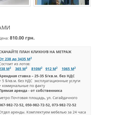
АМИ
810.00 грн.
Цена:
СКАЧАЙТЕ ПЛАН КЛИКНУВ НА МЕТРАЖ
2
От 238 до 3435 М
Состоит из лотов:
2
2
2
2
2
238 М
365 М
810М
912 М
1065 М
Арендная ставка – 25-35 $/кв.м. без НДС
+ 5 $/кв.м. без НДС эксплуатационные услуги
+ коммунальные по факту
Прямая аренда - от собственника
метро Почтовая площадь, ул. Сагайдачного
067-982-72-52, 050-982-72-52, 073-982-72-52
Отдел аренды. Комплектуем мебелью за 24 часа