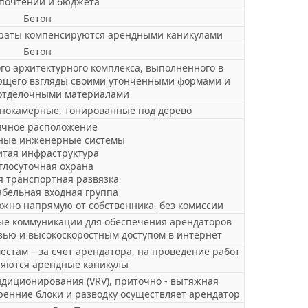
почтений и бюджета
Бетон
траты компенсируются арендными каникулами
Бетон
го архитектурного комплекса, выполненного в
ающего взгляды своими утонченными формами и
отделочными материалами
нокамерные, тонированные под дерево
ичное расположение
ные инженерные системы
итая инфраструктура
глосуточная охрана
 транспортная развязка
бельная входная группа
можно напрямую от собственника, без комиссии
ые коммуникации для обеспечения арендаторов
зью и высокоскоростным доступом в интернет
местам – за счет арендатора, на проведение работ
ляются арендные каникулы
ндиционирования (VRV), приточно - вытяжная
ренние блоки и разводку осуществляет арендатор