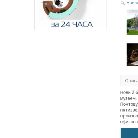
Увел
Опис
Новый б
музеем,
Почтову
пятизве
произво
офисов 