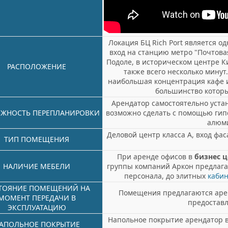
Локация БЦ Rich Port является од
вход на станцию ​​метро "Почтов
Подоле, в историческом центре К
РАСПОЛОЖЕНИЕ
также всего несколько минут
наибольшая концентрация кафе 
большинство которы
Арендатор самостоятельно уста
ЖНОСТЬ ПЕРЕПЛАНИРОВКИ
возможно сделать с помощью гип
алюм
Деловой центр класса А, вход фа
ТИП ПОМЕЩЕНИЯ
При аренде офисов в
бизнес 
НАЛИЧИЕ МЕБЕЛИ
группы компаний Аркон предлага
персонала, до элитных
кабин
ТОЯНИЕ ПОМЕЩЕНИЙ НА
Помещения предлагаются арен
МОМЕНТ ПЕРЕДАЧИ В
предостав
ЭКСПЛУАТАЦИЮ
Напольное покрытие арендатор в
АПОЛЬНОЕ ПОКРЫТИЕ