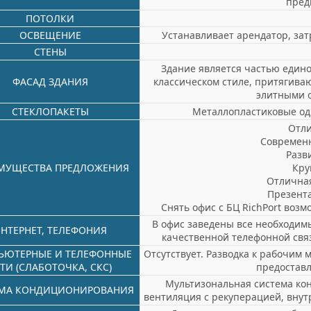
пред
ПОТОЛКИ
ОСВЕЩЕНИЕ
Устанавливает арендатор, за
СТЕНЫ
Здание является частью едино
ФАСАД ЗДАНИЯ
классическом стиле, притягив
элитными 
СТЕКЛОПАКЕТЫ
Металлопластиковые од
Отл
Современ
Разв
МУЩЕСТВА ПРЕДЛОЖЕНИЯ
Кру
Отличная
Презента
Снять офис с БЦ RichPort воз
В офис заведены все необходим
НТЕРНЕТ, ТЕЛЕФОНИЯ
качественной телефонной свя
ЬЮТЕРНЫЕ И ТЕЛЕФОННЫЕ
Отсутствует. Разводка к рабочим 
ТИ (СЛАБОТОЧКА, СКС)
предостав
Мультизональная система ко
МА КОНДИЦИОНИРОВАНИЯ
вентиляция с рекуперацией, внут