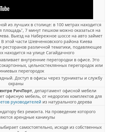
ной из лучших в столице: в 100 метрах находится
ая площадь", 7 минут пешком можно оказаться на
иева. Выезд на Набережное шоссе на авто займет
. В этой части Шевченковского района Киева
и ресторанов различной тематики, подавляющее
х находится на улице Сагайдачного
навливает внутренние перегородки в офисе. Это
сокартонных, цельностеклянных перегородок или
иниевых перегородок
садный. Доступ в офисы через турникеты и службу
охраны
центре РичПорт
, департамент офисной мебели
ет офисную мебель, от недорогих комплектов для
етов руководителей
из натурального дерева
датору без ремонта. На проведение которого
ляются арендные каникулы
ыбирает самостоятельно, исходя из собственных