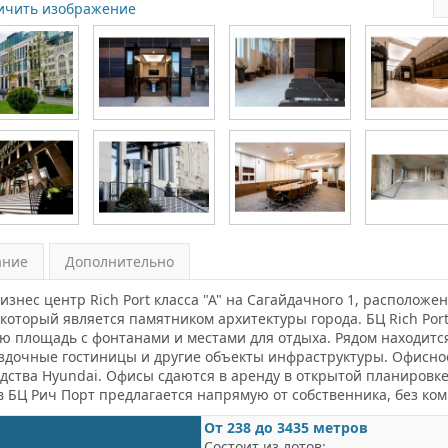
ичить изображение
ание
Дополнительно
изнес центр Rich Port класса "А" на Сагайдачного 1, располож
 который является памятником архитектуры города. БЦ Rich Po
ю площадь с фонтанами и местами для отдыха. Рядом находится
здочные гостиницы и другие объекты инфраструктуры. Офисное
дства Hyundai. Офисы сдаются в аренду в открытой планировке (
в БЦ Рич Порт предлагается напрямую от собственника, без ком
От 238 до 3435 метров
Состоит из лотов: