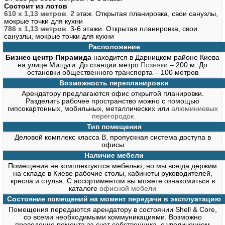
Состоит из лотов
610 х 1,13 метров
. 2 этаж. Открытая планировка, свои санузлы,
мокрые точки для кухни
786 х 1,13 метров
. 3-6 этажи. Открытая планировка, свои
санузлы, мокрые точки для кухни
Расположение
Бизнес центр Пирамида
находится в Дарницком районе Киева
на улице Мищуги. До станции метро
Позняки
– 200 м. До
остановки общественного транспорта – 100 метров
Возможность перепланировки
Арендатору предлагаются офис открытой планировки.
Разделить рабочее пространство можно с помощью
гипсокартонных, мобильных, металлических или
алюминиевых
перегородок
Тип помещения
Деловой комплекс класса В, пропускная система доступа в
офисы
Наличие мебели
Помещения не комплектуются мебелью, но мы всегда держим
на складе в Киеве рабочие столы, кабинеты руководителей,
кресла и стулья. С ассортиментом вы можете ознакомиться в
каталоге
офисной мебели
Состояние помещений на момент передачи в эксплуатацию
Помещения передаются арендатору в состоянии Shell & Core,
со всеми необходимыми коммуникациями. Возможно
проведение ремонта за счет собственника, с увеличением