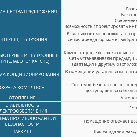
Разв
МУЩЕСТВА ПРЕДЛОЖЕНИЯ
Большо
Современ
Возможность спроектировать инт
В здании нет монополиста на п
НТЕРНЕТ, ТЕЛЕФОНИЯ
связь, арендатор может выбрат
Компьютерные и телефонные сети 
ЬЮТЕРНЫЕ И ТЕЛЕФОННЫЕ
Сеть устанавливали предыдущи
ТИ (СЛАБОТОЧКА, СКС)
адаптация к другому располо
В помещении установлены центр
МА КОНДИЦИОНИРОВАНИЯ
Системой безопасности – пре
ОХРАНА КОМПЛЕКСА
доступа, видеонаблюде
ОТОПЛЕНИЕ
Автоно
СТАБИЛЬНОСТЬ
Ест
ЛЕКТРООБЕСПЕЧЕНИЯ
ТЕМА ПРОТИВОПОЖАРНОЙ
Помещение отвечает вс
БЕЗОПАСНОСТИ
ПАРКИНГ
Вокруг здания нахо