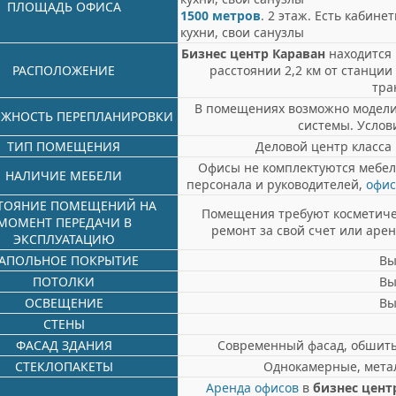
ПЛОЩАДЬ ОФИСА
1500 метров
. 2 этаж. Есть кабин
кухни, свои санузлы
Бизнес центр Караван
находится 
РАСПОЛОЖЕНИЕ
расстоянии 2,2 км от станци
тра
В помещениях возможно моделир
ЖНОСТЬ ПЕРЕПЛАНИРОВКИ
системы. Услов
ТИП ПОМЕЩЕНИЯ
Деловой центр класса 
Офисы не комплектуются мебель
НАЛИЧИЕ МЕБЕЛИ
персонала и руководителей,
офи
ТОЯНИЕ ПОМЕЩЕНИЙ НА
Помещения требуют косметичес
МОМЕНТ ПЕРЕДАЧИ В
ремонт за свой счет или ар
ЭКСПЛУАТАЦИЮ
АПОЛЬНОЕ ПОКРЫТИЕ
Вы
ПОТОЛКИ
Вы
ОСВЕЩЕНИЕ
Вы
СТЕНЫ
ФАСАД ЗДАНИЯ
Современный фасад, обшит
СТЕКЛОПАКЕТЫ
Однокамерные, мета
Аренда офисов
в
бизнес цент