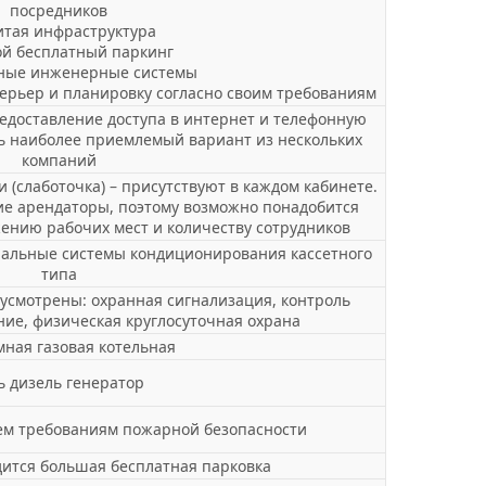
посредников
итая инфраструктура
й бесплатный паркинг
ные инженерные системы
ерьер и планировку согласно своим требованиям
редоставление доступа в интернет и телефонную
ь наиболее приемлемый вариант из нескольких
компаний
(слаботочка) – присутствуют в каждом кабинете.
е арендаторы, поэтому возможно понадобится
жению рабочих мест и количеству сотрудников
альные системы кондиционирования кассетного
типа
дусмотрены: охранная сигнализация, контроль
ние, физическая круглосуточная охрана
мная газовая котельная
ь дизель генератор
ем требованиям пожарной безопасности
дится большая бесплатная парковка