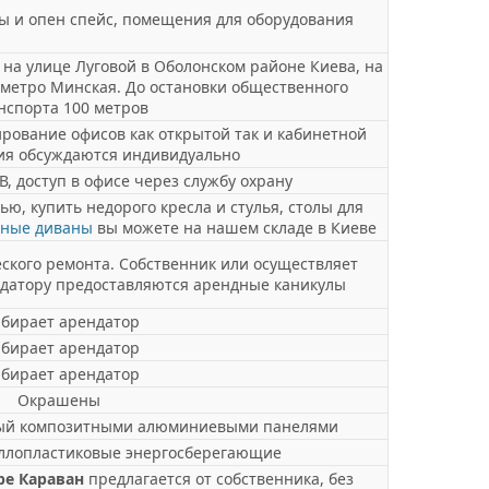
еты и опен спейс, помещения для оборудования
на улице Луговой в Оболонском районе Киева, на
и метро Минская. До остановки общественного
нспорта 100 метров
ование офисов как открытой так и кабинетной
ия обсуждаются индивидуально
В, доступ в офисе через службу охрану
ю, купить недорого кресла и стулья, столы для
сные диваны
вы можете на нашем складе в Киеве
кого ремонта. Собственник или осуществляет
ендатору предоставляются арендные каникулы
бирает арендатор
бирает арендатор
бирает арендатор
Окрашены
ый композитными алюминиевыми панелями
ллопластиковые энергосберегающие
ре Караван
предлагается от собственника, без