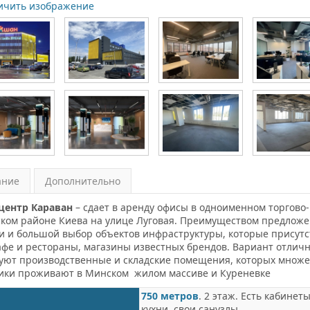
ичить изображение
ание
Дополнительно
центр Караван
– сдает в аренду офисы в одноименном торгово
ком районе Киева на улице Луговая. Преимуществом предложе
и и большой выбор объектов инфраструктуры, которые присутст
кафе и рестораны, магазины известных брендов. Вариант отлич
уют производственные и складские помещения, которых множес
ики проживают в Минском жилом массиве и Куреневке
750 метров
. 2 этаж. Есть кабине
кухни, свои санузлы